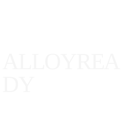
A
L
L
O
Y
R
E
A
D
Y
ll
oy
Ready