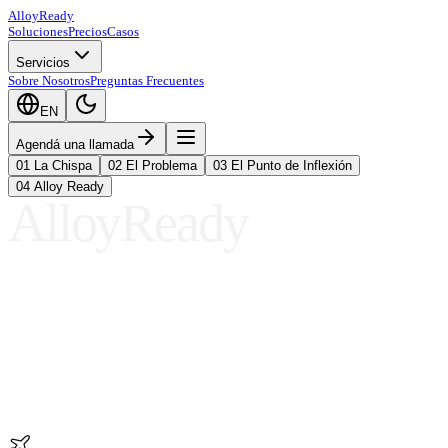
A
ll
oy
Ready
Soluciones
Precios
Casos
Servicios
Sobre Nosotros
Preguntas Frecuentes
EN
Agendá una llamada
01
La Chispa
02
El Problema
03
El Punto de Inflexión
04
Alloy Ready
AlloyReady
01
La Chispa
02
El Problema
03
El Punto de Inflexión
04
Alloy Ready
01
La Chispa
02
El Problema
03
El Punto de Inflexión